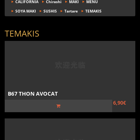
CALIFORNIA
Chirashi
MAKI
MENU
SOYA MAKI
SUSHIS
Tartare
TEMAKIS
TEMAKIS
B67 THON AVOCAT
6,90€