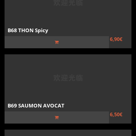
B68 THON Spicy
6,90€
B69 SAUMON AVOCAT
6,50€