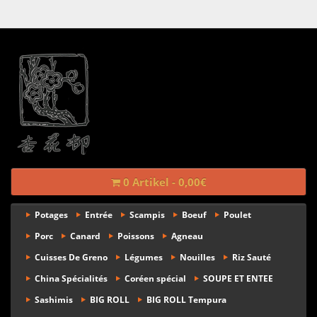
0 Artikel - 0,00€
Potages
Entrée
Scampis
Boeuf
Poulet
Porc
Canard
Poissons
Agneau
Cuisses De Greno
Légumes
Nouilles
Riz Sauté
China Spécialités
Coréen spécial
SOUPE ET ENTEE
Sashimis
BIG ROLL
BIG ROLL Tempura